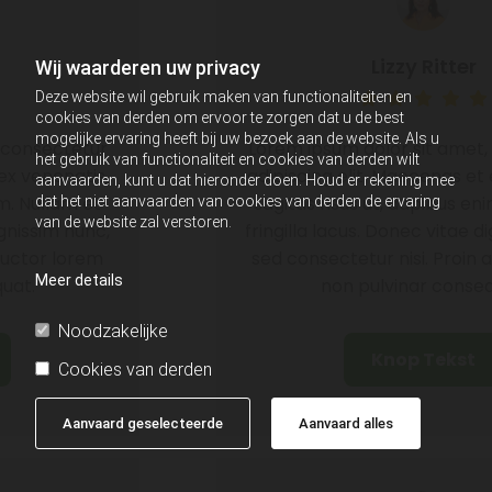
Lizzy Ritter
Wij waarderen uw privacy
Deze website wil gebruik maken van functionaliteiten en
cookies van derden om ervoor te zorgen dat u de best
mogelijke ervaring heeft bij uw bezoek aan de website. Als u
Lorem ipsum dolor sit amet, consectetur
het gebruik van functionaliteit en cookies van derden wilt
adipiscing elit. Maecenas et ex venenatis,
aanvaarden, kunt u dat hieronder doen. Houd er rekening mee
sagittis risus ut, dapibus enim. Nullam et
dat het niet aanvaarden van cookies van derden de ervaring
van de website zal verstoren.
fringilla lacus. Donec vitae dignissim nunc,
sed consectetur nisi. Proin auctor lorem
Meer details
non pulvinar consequat.
Noodzakelijke
Knop Tekst
Cookies van derden
Aanvaard geselecteerde
Aanvaard alles